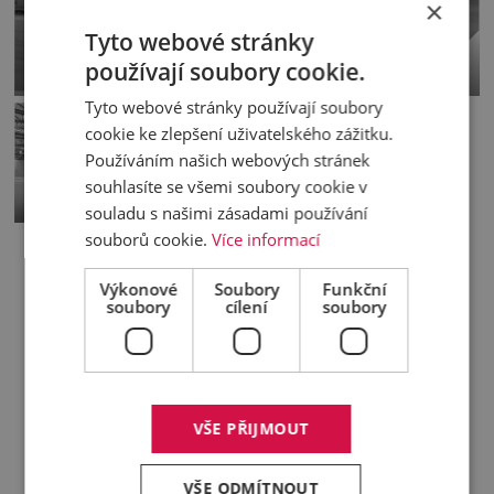
×
Tyto webové stránky
používají soubory cookie.
Ojetý vůz
Pobočky
Tyto webové stránky používají soubory
cookie ke zlepšení uživatelského zážitku.
Používáním našich webových stránek
souhlasíte se všemi soubory cookie v
Pronájem
souladu s našimi zásadami používání
souborů cookie.
Více informací
Výkonové
Soubory
Funkční
soubory
cílení
soubory
PROČ SI VYBRAT PRÁVĚ NÁS?
VŠE PŘIJMOUT
12
12
VŠE ODMÍTNOUT
prodané vozidlo
vozidlo do vozového parku