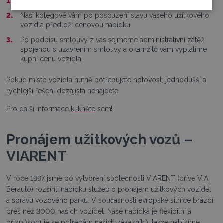
Kontaktujte nás!
Naši kolegové vám po posouzení stavu vašeho užitkového
vozidla předloží cenovou nabídku.
Po podpisu smlouvy z vás sejmeme administrativní zátěž
spojenou s uzavřením smlouvy a okamžitě vám vyplatíme
kupní cenu vozidla.
Pokud místo vozidla nutně potřebujete hotovost, jednodušší a
rychlejší řešení dozajista nenajdete.
Pro další informace
klikněte
sem!
Pronájem užitkových vozů –
VIARENT
V roce 1997 jsme po vytvoření společnosti VIARENT (dříve VIA
Bérautó) rozšířili nabídku služeb o pronájem užitkových vozidel
a správu vozového parku. V současnosti evropské silnice brázdí
přes než 3000 našich vozidel. Naše nabídka je flexibilní a
přizpůsobuje se potřebám našich zákazníků, takže nabízíme