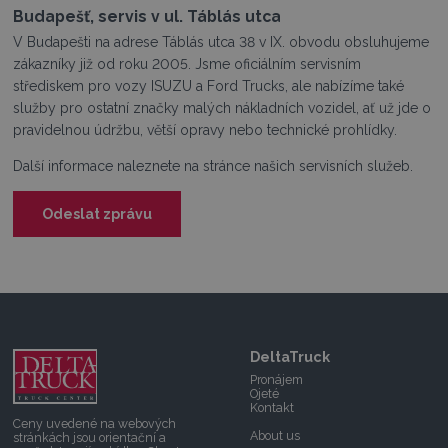
Budapešť, servis v ul. Táblás utca
V Budapešti na adrese Táblás utca 38 v IX. obvodu obsluhujeme
zákazníky již od roku 2005. Jsme oficiálním servisním
střediskem pro vozy ISUZU a Ford Trucks, ale nabízíme také
služby pro ostatní značky malých nákladních vozidel, ať už jde o
pravidelnou údržbu, větší opravy nebo technické prohlídky.
Další informace naleznete na stránce našich servisních služeb.
Odeslat zprávu
DeltaTruck
Pronájem
Ojeté
Kontakt
Ceny uvedené na webových
About us
stránkách jsou orientační a