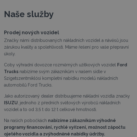
Naše služby
Prodej nových vozidel
Značky námi distribuovaných nákladních vozidel a návěsů jsou
zárukou kvality a spolehlivosti. Máme řešení pro vaše přepravní
úkoly.
Coby výhradní dovozce rozměrných užitkových vozidel
Ford
Trucks
nabízíme svým zákazníkům v našem sídle v
Szigetszentmiklósi kompletní nabídku modelů nákladních
automobilů Ford Trucks.
Jako autorizovaný dealer distribuujeme nákladní vozidla značky
ISUZU
, jednoho z předních světových výrobců nákladních
vozidel a to od 3,5 t do 12 t celkové hmotnosti.
Na našich pobočkách
nabízíme zákazníkům výhodné
programy financování, rychlé vyřízení, možnost zápočtu
ojetého vozidla a zvýhodněné nabídky údržby.