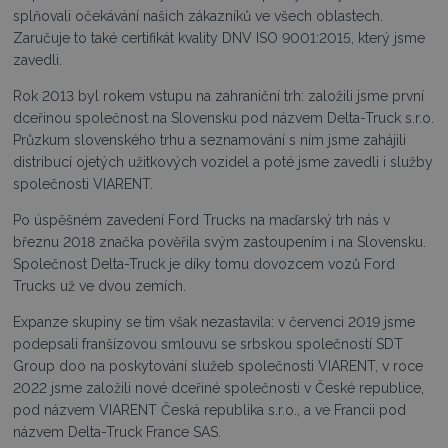
splňovali očekávání našich zákazníků ve všech oblastech.
Zaručuje to také certifikát kvality DNV ISO 9001:2015, který jsme
zavedli.
Rok 2013 byl rokem vstupu na zahraniční trh: založili jsme první
dceřinou společnost na Slovensku pod názvem Delta-Truck s.r.o.
Průzkum slovenského trhu a seznamování s ním jsme zahájili
distribucí ojetých užitkových vozidel a poté jsme zavedli i služby
společnosti VIARENT.
Po úspěšném zavedení Ford Trucks na maďarský trh nás v
březnu 2018 značka pověřila svým zastoupením i na Slovensku.
Společnost Delta-Truck je díky tomu dovozcem vozů Ford
Trucks už ve dvou zemích.
Expanze skupiny se tím však nezastavila: v červenci 2019 jsme
podepsali franšízovou smlouvu se srbskou společností SDT
Group doo na poskytování služeb společnosti VIARENT, v roce
2022 jsme založili nové dceřiné společnosti v České republice,
pod názvem VIARENT Česká republika s.r.o., a ve Francii pod
názvem Delta-Truck France SAS.