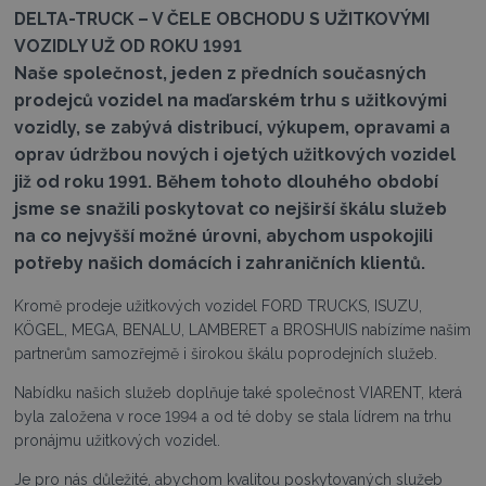
DELTA-TRUCK – V ČELE OBCHODU S UŽITKOVÝMI
VOZIDLY UŽ OD ROKU 1991
Naše společnost, jeden z předních současných
prodejců vozidel na maďarském trhu s užitkovými
vozidly, se zabývá distribucí, výkupem, opravami a
oprav údržbou nových i ojetých užitkových vozidel
již od roku 1991. Během tohoto dlouhého období
jsme se snažili poskytovat co nejširší škálu služeb
na co nejvyšší možné úrovni, abychom uspokojili
potřeby našich domácích i zahraničních klientů.
Kromě prodeje užitkových vozidel FORD TRUCKS, ISUZU,
KÖGEL, MEGA, BENALU, LAMBERET a BROSHUIS nabízíme našim
partnerům samozřejmě i širokou škálu poprodejních služeb.
Nabídku našich služeb doplňuje také společnost VIARENT, která
byla založena v roce 1994 a od té doby se stala lídrem na trhu
pronájmu užitkových vozidel.
Je pro nás důležité, abychom kvalitou poskytovaných služeb