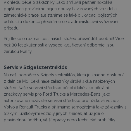
v ohledu péče o zákazníky. Jako smluvní partner několika
pojišťoven provádíme nejen opravy havarovaných vozidel a
zámečnické práce, ale staráme se také o likvidaci pojistných
událostí a dokonce přebíráme celé administrativní vyřizování
případu.
Přijďte se o rozmanitosti našich služeb přesvědčit osobně! Více
než 30 let zkušeností a vysoce kvalifikovaní odborníci jsou
zárukou kvality.
Servis v Szigetszentmiklós
Na naší pobočce v Szigetszentmiklós, která je snadno dostupná
z dálnice M0, čeká naše zákazníky široká škála nabízených
služeb. Naše servisní středisko působí také jako oficiální
značkový servis pro Ford Trucks a Mercedes-Benz, jako
autorizované nezávislé servisní středisko pro užitková vozidla
Volvo a Renault Trucks a přijímáme samozřejmě také zákazníky s
těžkými užitkovými vozidly jiných značek, ať už jde o
pravidelnou údržbu, větší opravy nebo technické prohlídky.