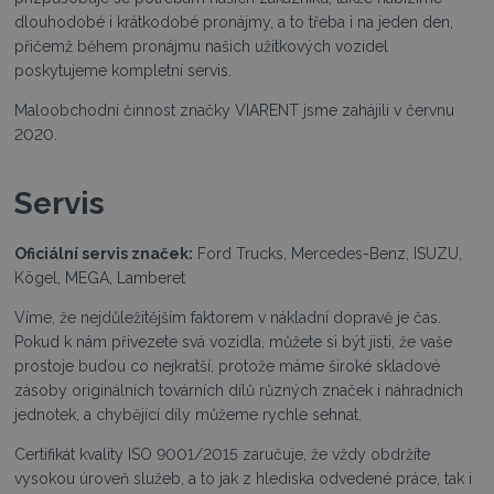
dlouhodobé i krátkodobé pronájmy, a to třeba i na jeden den,
přičemž během pronájmu našich užitkových vozidel
poskytujeme kompletní servis.
Maloobchodní činnost značky VIARENT jsme zahájili v červnu
2020.
Servis
Oficiální servis značek:
Ford Trucks, Mercedes-Benz, ISUZU,
Kögel, MEGA, Lamberet
Víme, že nejdůležitějším faktorem v nákladní dopravě je čas.
Pokud k nám přivezete svá vozidla, můžete si být jisti, že vaše
prostoje budou co nejkratší, protože máme široké skladové
zásoby originálních továrních dílů různých značek i náhradních
jednotek, a chybějící díly můžeme rychle sehnat.
Certifikát kvality ISO 9001/2015 zaručuje, že vždy obdržíte
vysokou úroveň služeb, a to jak z hlediska odvedené práce, tak i